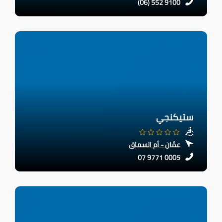
(06) 552 9100
ستيكنجي
عمّان - أم السماق
07 9771 0005