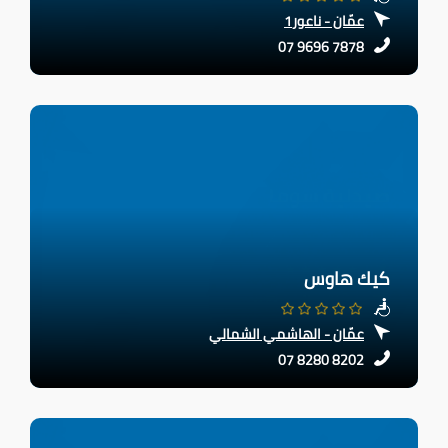
عمّان - ناعور1
07 9696 7878
كيك هاوس
عمّان - الهاشمي الشمالي
07 8280 8202