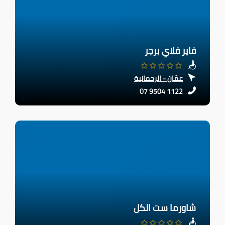
فاير فلاي برجر
عمّان - الرحمانية
07 9504 1122
شاورما ست الكل