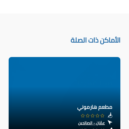
الأماكن ذات الصلة
مطعم هارموني
عمّان - الصالحين