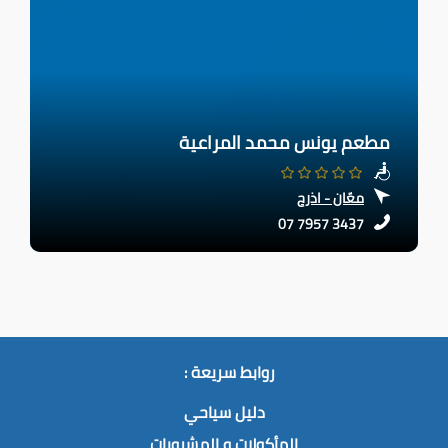
مطعم يونس محمد المراعية
معّان - اذرح
07 7957 3437
روابط سريعة :
دليل سياحي
المأكولات و المشروبات