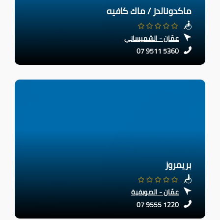
ماكدونالدز / ماك كافيه
عمّان - الشميساني
07 9511 5360
بريمروز
عمّان - الصويفية
07 9555 1220