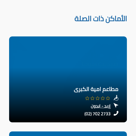
الأماكن ذات الصلة
مطاعم امية الكبرى
إربد - ايدون
(02) 702 2733