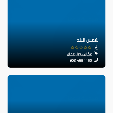
شمس البلد
عمّان - جبل عمان
(06) 465 1150