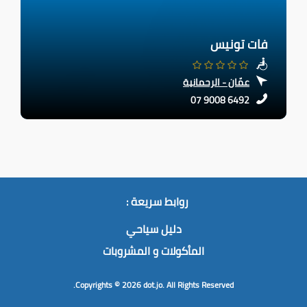
فات تونيس
عمّان - الرحمانية
07 9008 6492
روابط سريعة :
دليل سياحي
المأكولات و المشروبات
Copyrights © 2026
dot.jo.
All Rights Reserved.