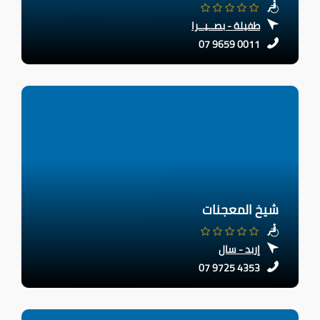
طفيلة - بصــيــرا
07 9659 0011
إربد - سال
07 9725 4353