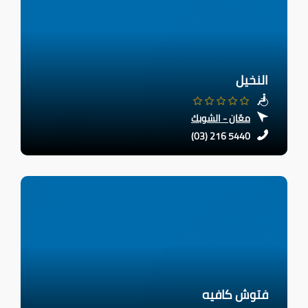
النخيل
معّان - الشوبك
(03) 216 5440
فتوش كافيه