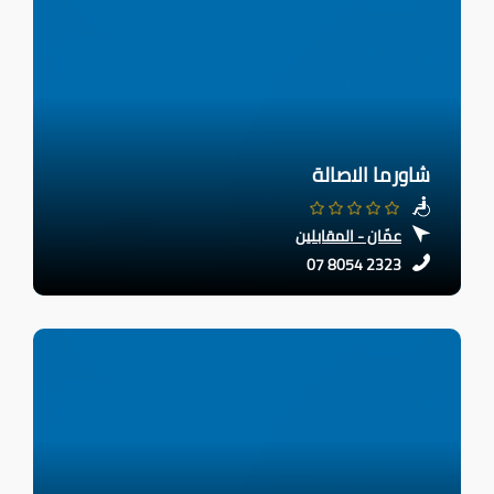
شاورما الاصالة
عمّان - المقابلين
07 8054 2323