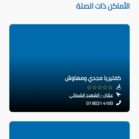
الأماكن ذات الصلة
كفتيريا مجدي ومهاوش
عمّان - الشهيد الشمالي
07 8021 4100