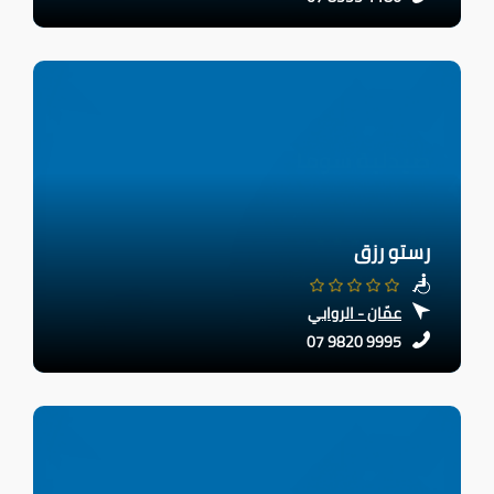
رستو رزق
عمّان - الروابي
07 9820 9995