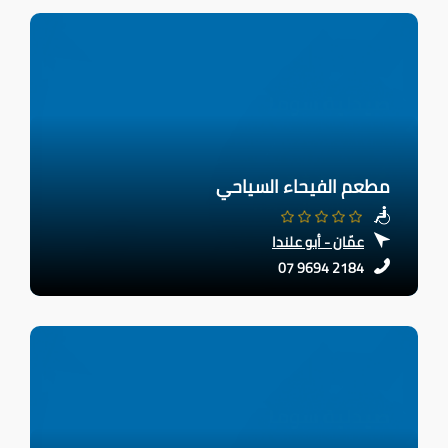
مطعم الفيحاء السياحي
عمّان - أبو علندا
07 9694 2184