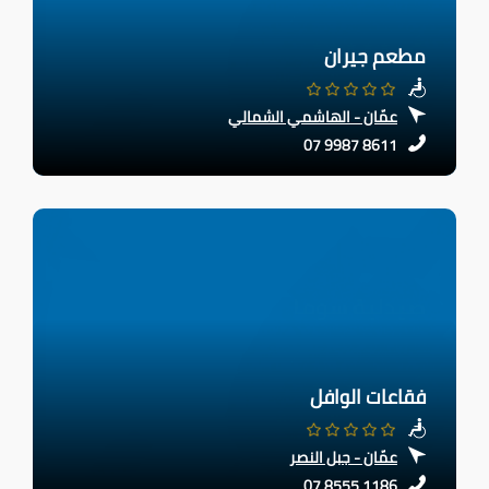
مطعم جيران
عمّان - الهاشمي الشمالي
07 9987 8611
فقاعات الوافل
عمّان - جبل النصر
07 8555 1186