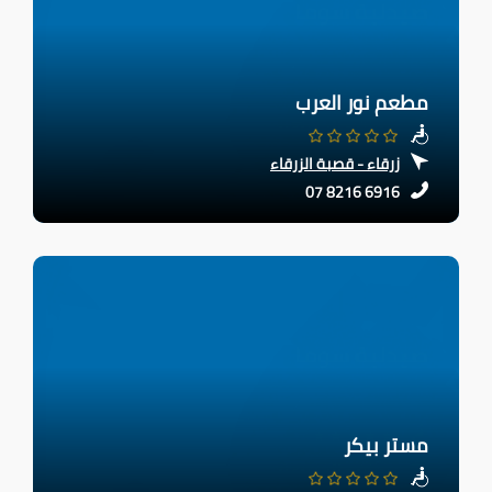
مطعم نور العرب
زرقاء - قصبة الزرقاء
07 8216 6916
مستر بيكر