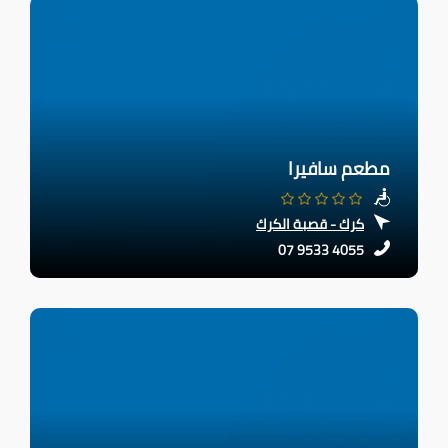
مطعم سافيرا
كرك - قصبة الكرك
07 9533 4055