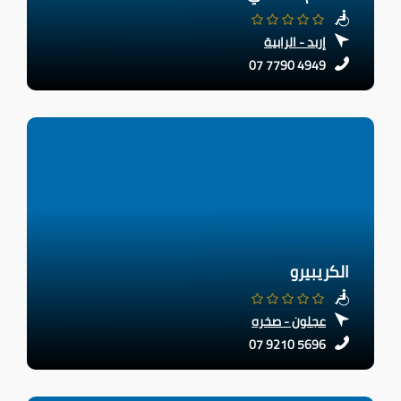
إربد - الرابية
07 7790 4949
الكريبيرو
عجلون - صخره
07 9210 5696