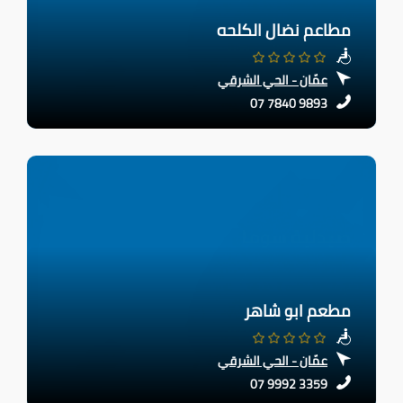
مطاعم نضال الكلحه
عمّان - الحي الشرقي
07 7840 9893
مطعم ابو شاهر
عمّان - الحي الشرقي
07 9992 3359