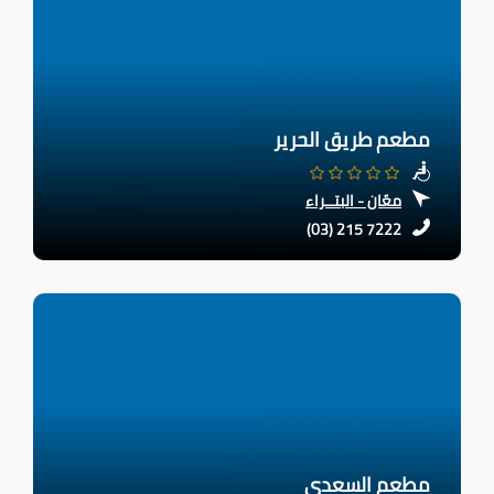
مطعم طريق الحرير
معّان - البتــراء
(03) 215 7222
مطعم السعدي