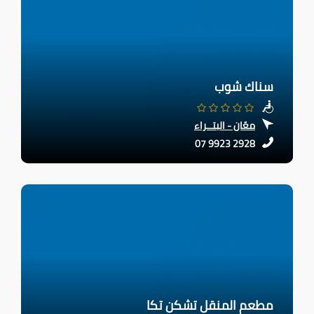
سناك شوب
معّان - البتــراء
07 9923 2928
مطعم المنقل تشكن تكا