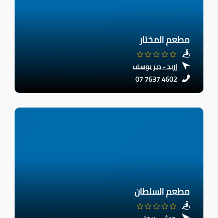
مطعم المختار
إربد - دير يوسف
07 7637 4602
مطعم السلطان