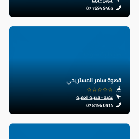
جرش - برما
07 7694 9465
قهوة سامر المستريحي
عقبة - قصبة العقبة
07 8196 0514