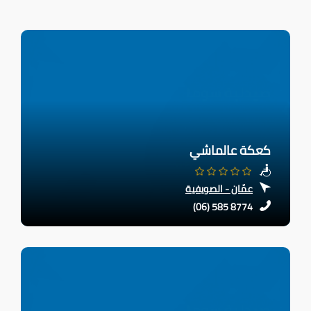
كعكة عالماشي
عمّان - الصويفية
(06) 585 8774