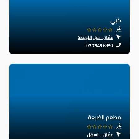
كبي
عمّان - جبل اللويبدة
07 7545 6850
مطعم الضيعة
عمّان - السهل