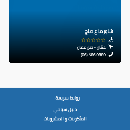
شاورما ع صاج
عمّان - جبل عمان
(06) 566 0880
روابط سريعة :
دليل سياحي
المأكولات و المشروبات