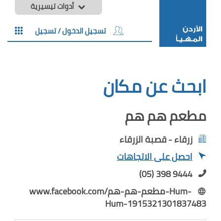
أدوات تيسيرية
تسجيل الدخول / تسجيل
ابحث عن مكان
مطعم هم هم
زرقاء - قصبة الزرقاء
احصل على الاتجاهات
(05) 398 9444
www.facebook.com/مطعم-هم-هم-Hum-
Hum-1915321301837483