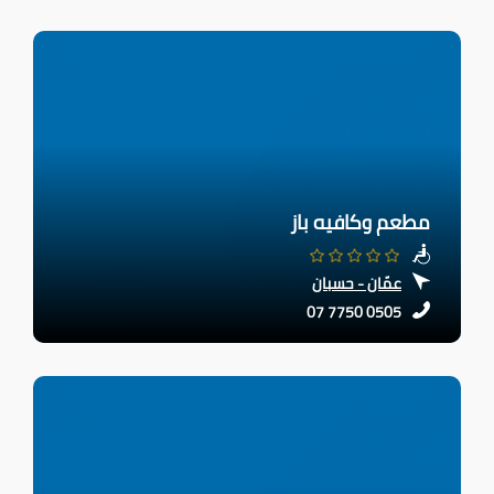
مطعم وكافيه باز
عمّان - حسبان
07 7750 0505