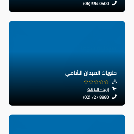
(06) 554 0400
حلويات الميدان الشامي
إربد - النزهة
(02) 727 8880