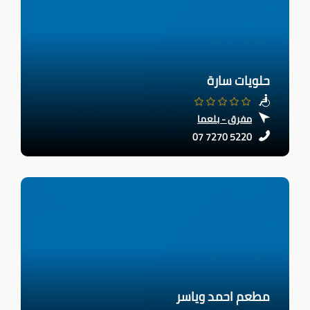
حلويات سارة
مفرق - بلعما
07 7270 5220
مطعم احمد وياسر