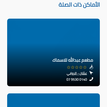
الأماكن ذات الصلة
مطعم عبدالله للاسماك
عمّان - الروابي
07 9530 0140