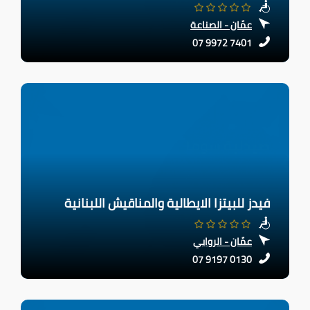
عمّان - الصناعة
07 9972 7401
فيدز للبيتزا الايطالية والمناقيش اللبنانية
عمّان - الروابي
07 9197 0130