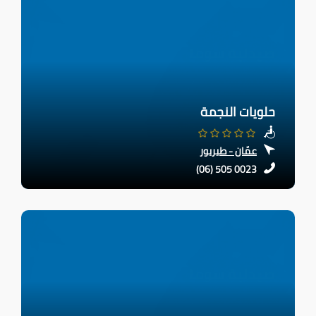
حلويات النجمة
عمّان - طبربور
(06) 505 0023