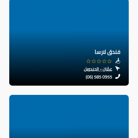
فندق لارسا
عمّان - الجندويل
(06) 585 0955