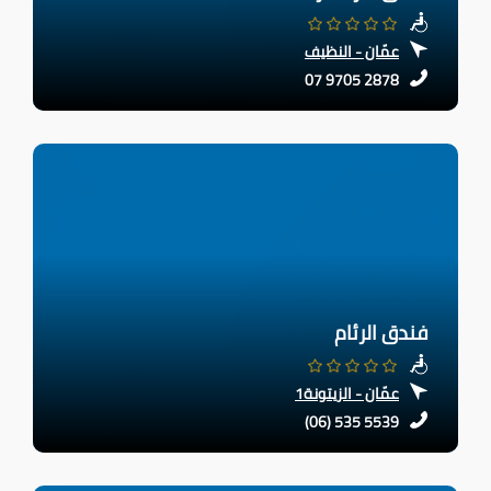
عمّان - النظيف
07 9705 2878
فندق الرئام
عمّان - الزيتونة1
(06) 535 5539