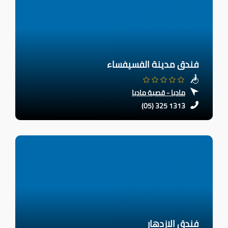
فندق مدينة الفسيفساء
مادبا - قصبة مادبا
(05) 325 1313
فندق الازدهار