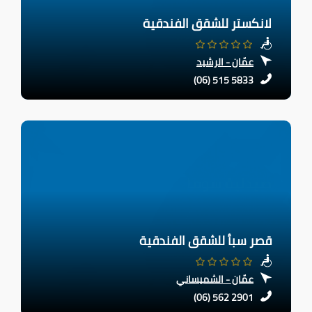
لانكستر للشقق الفندقية
عمّان - الرشيد
(06) 515 5833
قصر سبأ للشقق الفندقية
عمّان - الشميساني
(06) 562 2901