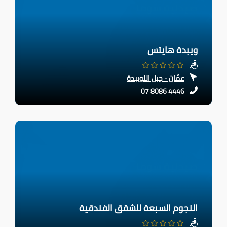
ويبدة هايتس
عمّان - جبل اللويبدة
07 8086 4446
النجوم السبعة للشقق الفندقية