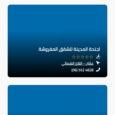
اجنحة المدينة للشقق المفروشة
عمّان - التلاع الشمالي
(06) 552 4828