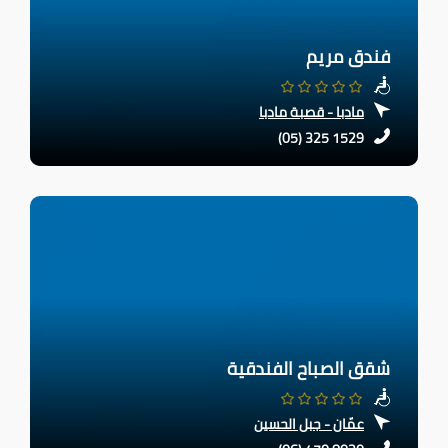
فندق مريم
مادبا - قصبة مادبا
(05) 325 1529
شقق الصباح الفندقية
عمّان - جبل الحسين