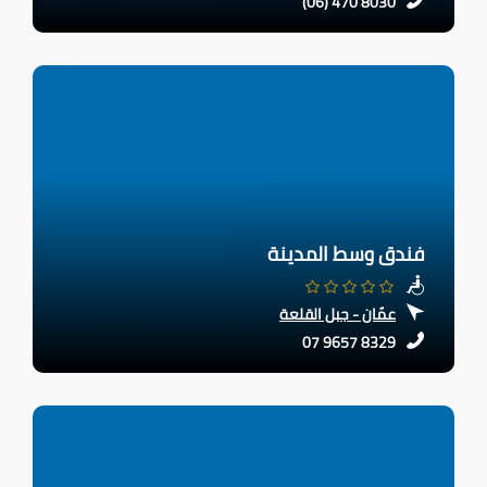
(06) 470 8030
فندق وسط المدينة
عمّان - جبل القلعة
07 9657 8329