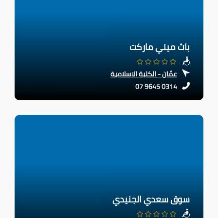
باث ميني ماركت
عمّان - الكلية الاسلامية
07 9645 0314
سوق سعدي الجنيدي