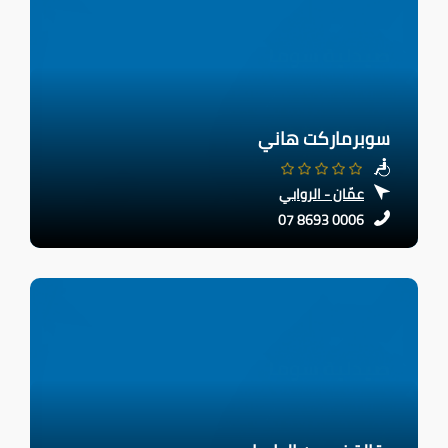
سوبرماركت هاني
عمّان - الروابي
07 8693 0006