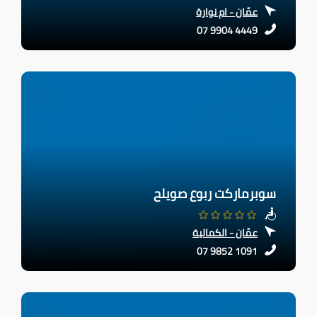
عمّان - ام نوارة
07 9904 4449
سوبرماركت ربوع صويلح
عمّان - الكمالية
07 9852 1091