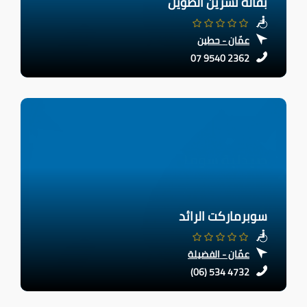
بقالة نسرين الطويل
عمّان - حطين
07 9540 2362
سوبرماركت الرائد
عمّان - الفضيلة
(06) 534 4732