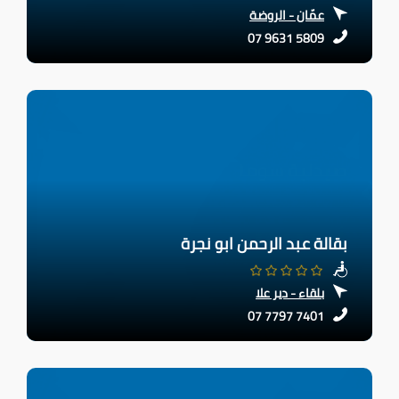
عمّان - الروضة
07 9631 5809
بقالة عبد الرحمن ابو نجرة
بلقاء - دير علا
07 7797 7401