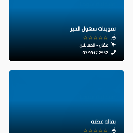
تموينات سهول الخير
عمّان - المقابلين
07 9917 2552
بقالة قطنة