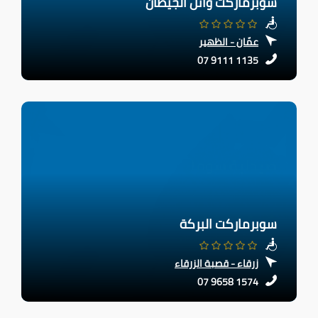
سوبرماركت وائل الجيطان
عمّان - الظهير
07 9111 1135
سوبرماركت البركة
زرقاء - قصبة الزرقاء
07 9658 1574