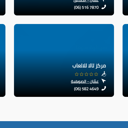
(06) 516 7870
مركز تالا للالعاب
عمّان - الصويفية
(06) 582 4649