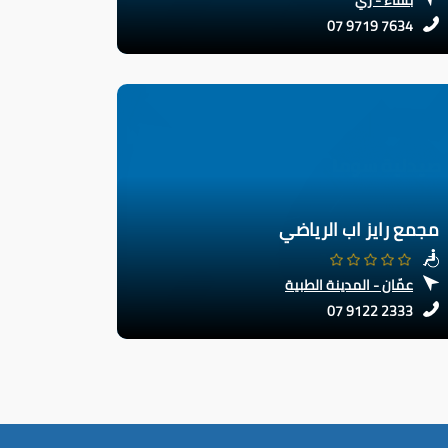
07 9719 7634
مجمع رايز اب الرياضي
عمّان - المدينة الطبية
07 9122 2333