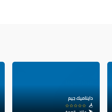
دايناميك جيم
عمّان - الصديق