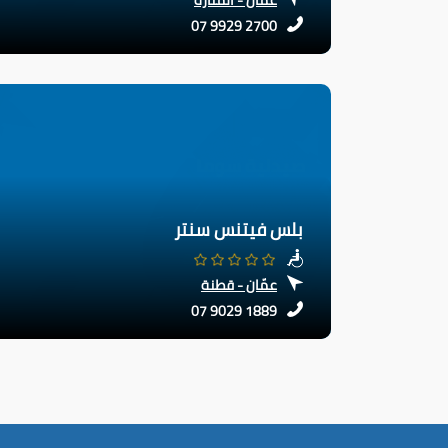
07 9929 2700
بلس فيتنس سنتر
عمّان - قطنة
07 9029 1889