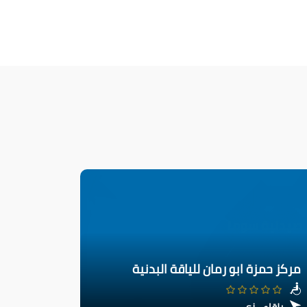
مركز حمزة ابو رمان للياقة البدنية
بلقاء - زي