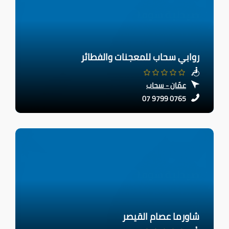
روابي سحاب للمعجنات والفطائر
عمّان - سحاب
07 9799 0765
شاورما عصام القيصر