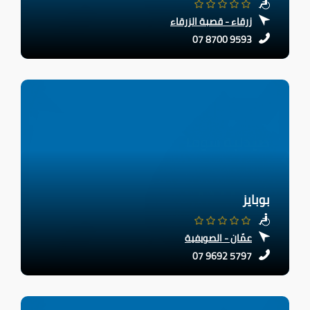
زرقاء - قصبة الزرقاء
07 8700 9593
بوبايز
عمّان - الصويفية
07 9692 5797