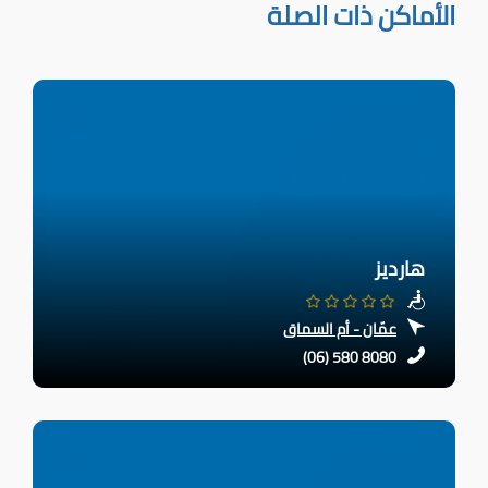
الأماكن ذات الصلة
هارديز
عمّان - أم السماق
(06) 580 8080