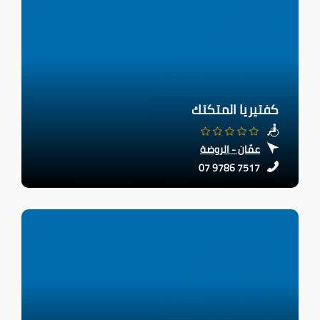
كفتيريا المتكتك
عمّان - الروضة
07 9786 7517