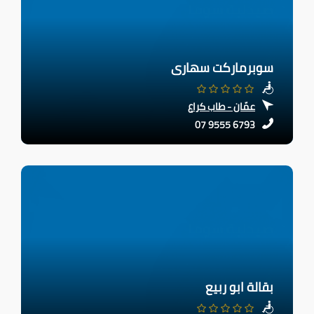
سوبرماركت سهارى
عمّان - طاب كراع
07 9555 6793
بقالة ابو ربيع