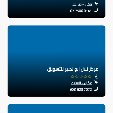
بلقاء - دير علا
07 7506 0141
مركز تلال ابو نصير للتسويق
عمّان - الامانة
(06) 523 7072