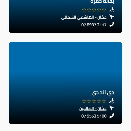
بقالة حمزة
عمّان - الهاشمي الشمالي
07 8937 2117
دي اند دي
عمّان - الصالحين
07 9553 5100