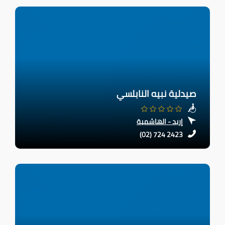
صيدلية نبيه النابلسي
إربد - الهاشمية
(02) 724 2423