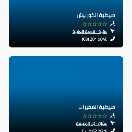
صيدلية الكورنيش
عقبة - قصبة العقبة
(03) 201 5040
صيدلية المغيرات
عمّان - تل الرصيفة
07 7562 2878