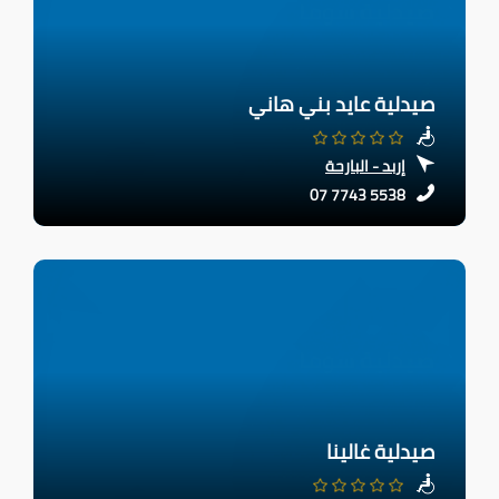
صيدلية عايد بني هاني
إربد - البارحة
07 7743 5538
صيدلية غالينا