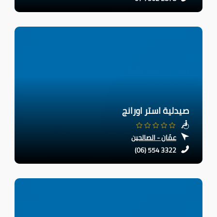
صيدلية استر اورانج
عمّان - الصالحين
(06) 554 3322