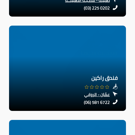
طفيلة - قصـبـة الطفيلــة
(03) 225 0202
فندق راكين
عمّان - الروابي
(06) 581 6722