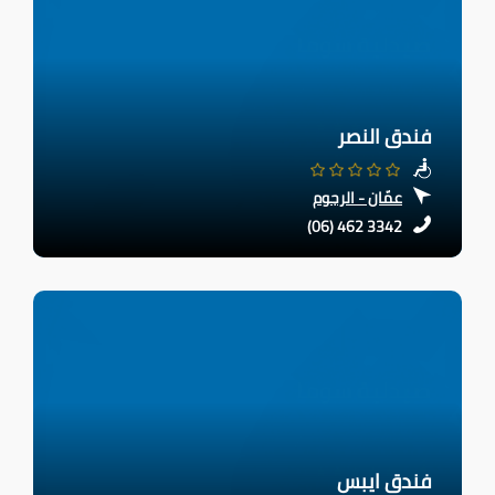
فندق النصر
عمّان - الرجوم
(06) 462 3342
فندق ايبس