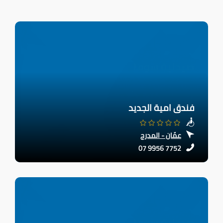
فندق امية الجديد
عمّان - المدرج
07 9956 7752