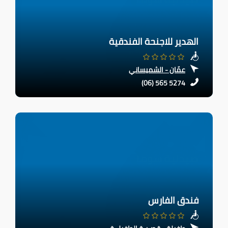
الهدير للاجنحة الفندقية
عمّان - الشميساني
(06) 565 5274
فندق الفارس