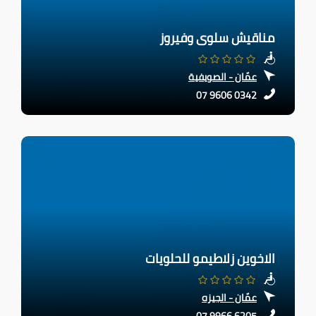
مناقيش سلوى وفيروز
عمّان - الصويفية
07 9606 0342
الاخوين زلاطيمو للحلويات
عمّان - الجيزه
07 9966 6205