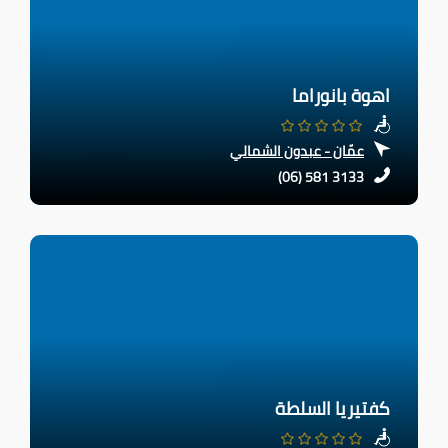
اهوة بانوراما
عمّان - عبدون الشمالي
(06) 581 3133
كفتيريا السلطة