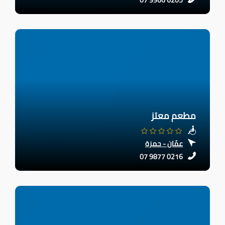
مطعم معتز
عمّان - حمزة
07 9877 0216