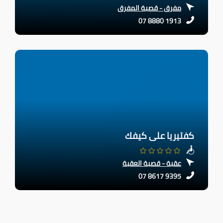
مفرق - قصبة المفرق
07 8880 1913
كفتيريا على كيفك
عقبة - قصبة العقبة
07 8617 9395