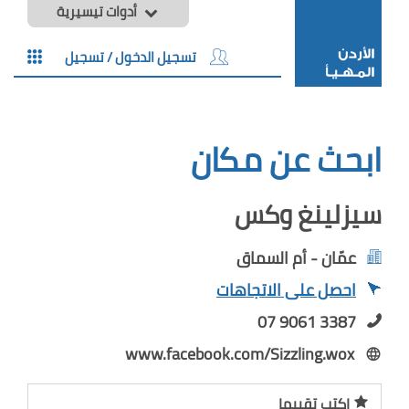
أدوات تيسيرية
تسجيل الدخول / تسجيل
ابحث عن مكان
سيزلينغ وكس
عمّان - أم السماق
احصل على الاتجاهات
07 9061 3387
www.facebook.com/Sizzling.wox
اكتب تقييما