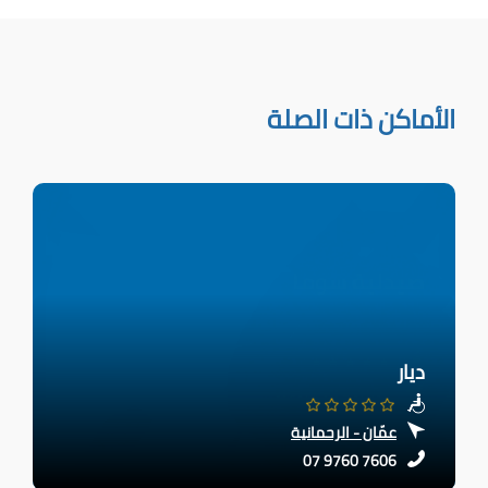
الأماكن ذات الصلة
ديار
عمّان - الرحمانية
07 9760 7606