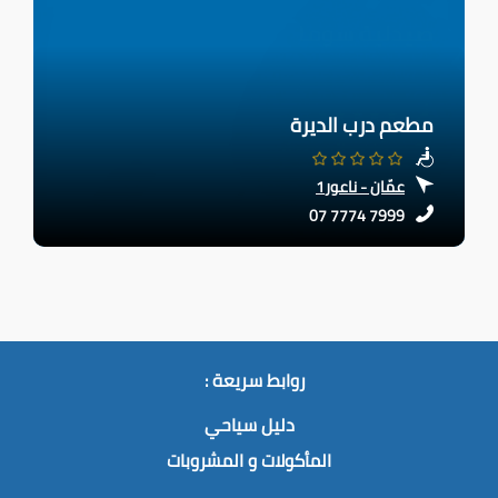
مطعم درب الديرة
عمّان - ناعور1
07 7774 7999
روابط سريعة :
دليل سياحي
المأكولات و المشروبات