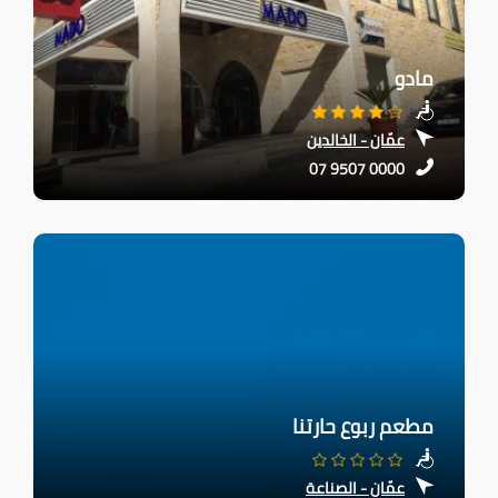
مادو
عمّان - الخالدين
07 9507 0000
مطعم ربوع حارتنا
عمّان - الصناعة