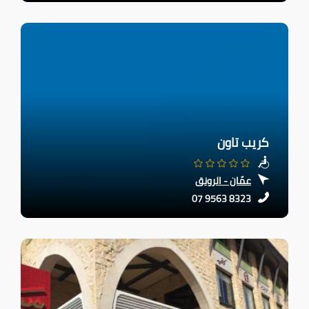
كريب تاون
عمّان - الرونق
07 9563 8323