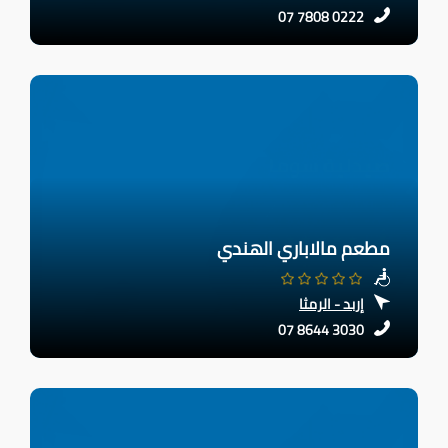
07 7808 0222
مطعم مالاباري الهندي
إربد - الرمثا
07 8644 3030