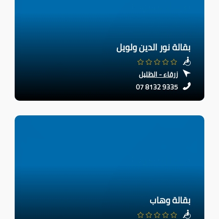
بقالة نور الدين ولويل
زرقاء - الظليل
07 8132 9335
بقالة وهاب