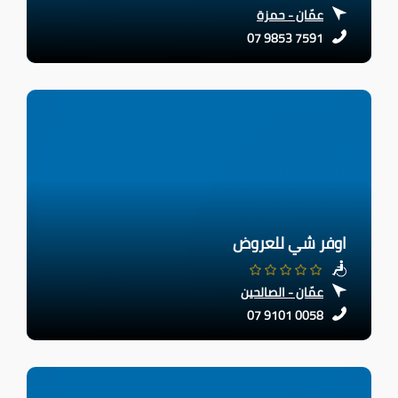
عمّان - حمزة
07 9853 7591
اوفر شي للعروض
عمّان - الصالحين
07 9101 0058