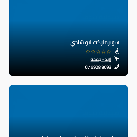
سوبرماركت ابو شادي
إربد - جمحه
07 9928 8093