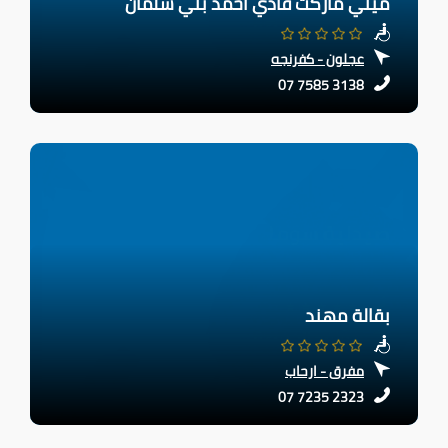
ميني ماركت فادي احمد بني سلمان
عجلون - كفرنجه
07 7585 3138
بقالة مهند
مفرق - ارحاب
07 7235 2323