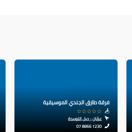
فرقة طارق الجندي الموسيقية
عمّان - جبل اللويبدة
07 8866 1230