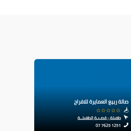
صالة ربيع العمايرة للافراح
طفيلة - قصـبـة الطفيلــة
07 7625 1251