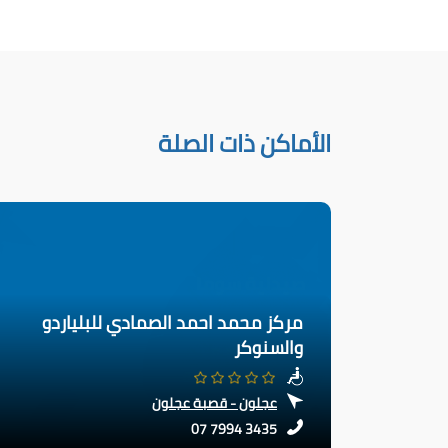
الأماكن ذات الصلة
مركز محمد احمد الصمادي للبلياردو
والسنوكر
عجلون - قصبة عجلون
07 7994 3435