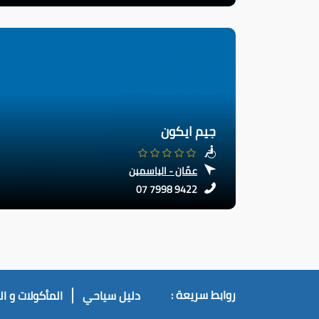
جيم ايكون
عمّان - الياسمين
07 7998 9422
روابط سريعة :
دليل سياحي
المأكولات و ا