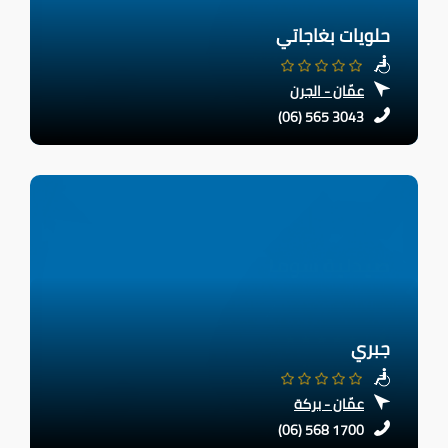
حلويات بغاجاتي
عمّان - الجرن
(06) 565 3043
جبري
عمّان - بركة
(06) 568 1700