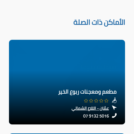
الأماكن ذات الصلة
مطعم ومعجنات ربوع الخير
عمّان - التلاع الشمالي
07 9132 5016