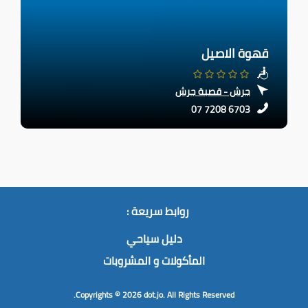
قهوة الاصيل
جرش - قصبة جرش
07 7208 6703
روابط سريعة :
دليل سياحي
المأكولات و المشروبات
Copyrights © 2026
dot.jo.
All Rights Reserved.