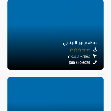
مطعم نور اللبناني
عمّان - الرضوان
(06) 510 6029