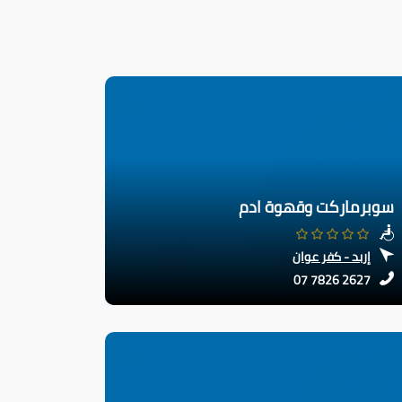
سوبرماركت وقهوة ادم
إربد - كفر عوان
07 7826 2627