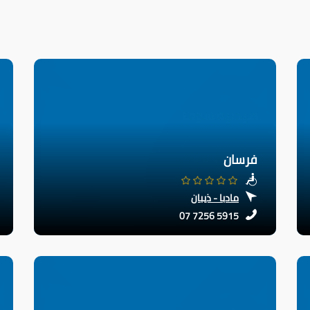
فرسان
مادبا - ذيبان
07 7256 5915