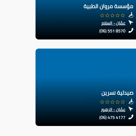
مؤسسة مروان الطبية
عمّان - السلام
(06) 551 8570
صيدلية نسرين
عمّان - الزهور
(06) 475 4177