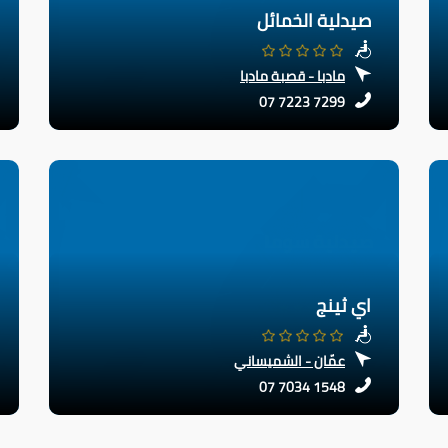
صيدلية الخمائل
مادبا - قصبة مادبا
07 7223 7299
اي ثينج
عمّان - الشميساني
07 7034 1548