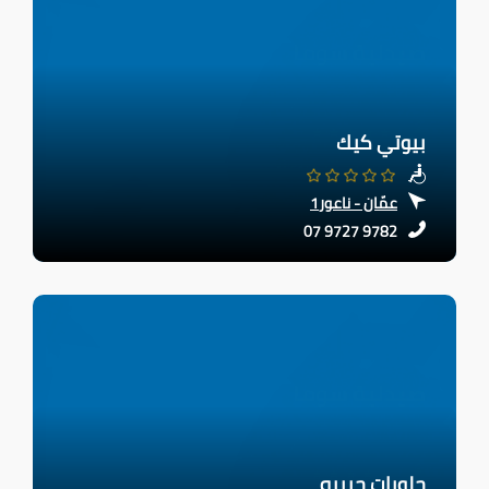
بيوتي كيك
عمّان - ناعور1
07 9727 9782
حلويات حبيبه