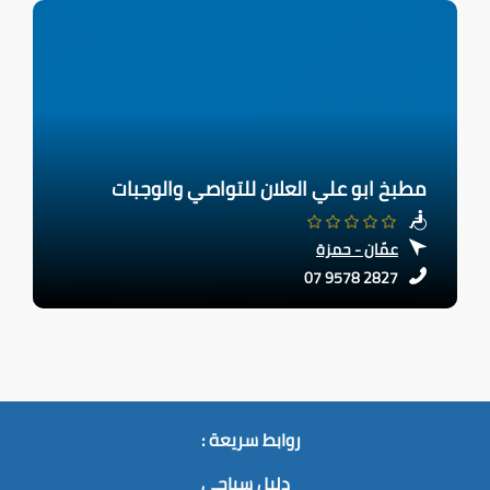
مطبخ ابو علي العلان للتواصي والوجبات
عمّان - حمزة
07 9578 2827
روابط سريعة :
دليل سياحي