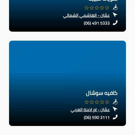
عمّان - الهاشمي الشمالي
(06) 491 5333
كافيه سوشال
عمّان - ام اذينة الغربي
(06) 590 3111