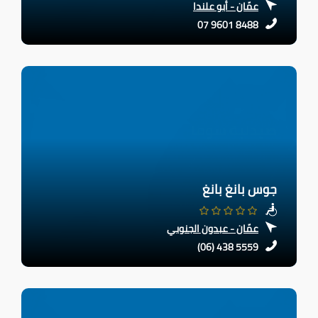
عمّان - أبو علندا
07 9601 8488
جوس بانغ بانغ
عمّان - عبدون الجنوبي
(06) 438 5559