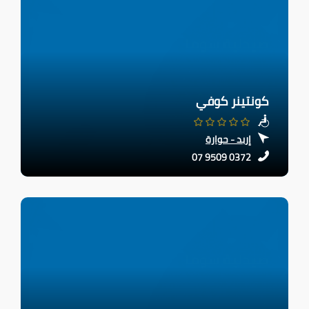
كونتينر كوفي
إربد - حوارة
07 9509 0372