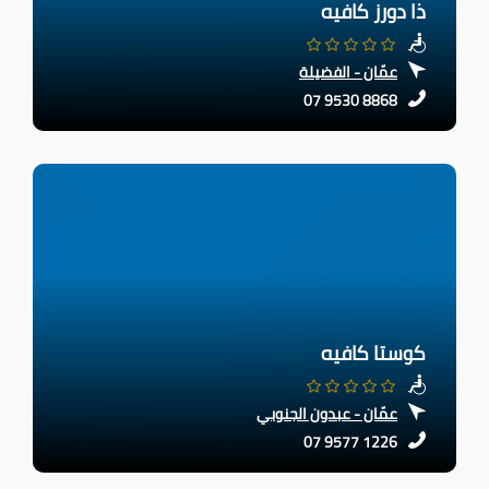
ذا دورز كافيه
عمّان - الفضيلة
07 9530 8868
كوستا كافيه
عمّان - عبدون الجنوبي
07 9577 1226