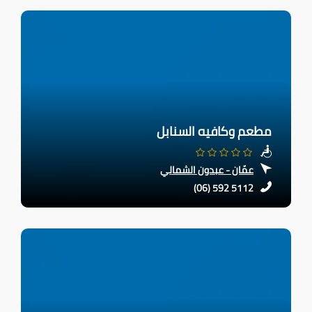
مطعم وكافيه السنابل
عمّان - عبدون الشمالي
(06) 592 5112