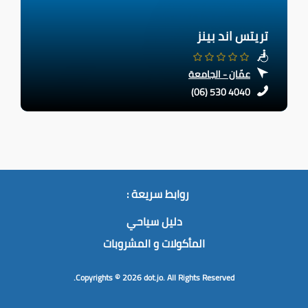
تريتس اند بينز
عمّان - الجامعة
(06) 530 4040
روابط سريعة :
دليل سياحي
المأكولات و المشروبات
Copyrights © 2026
dot.jo.
All Rights Reserved.