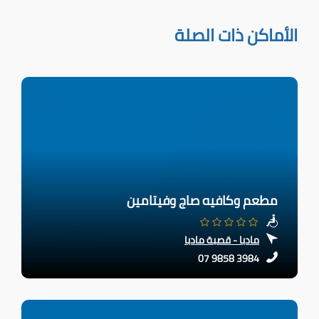
الأماكن ذات الصلة
مطعم وكافيه صاج وفيتامين
مادبا - قصبة مادبا
07 9858 3984