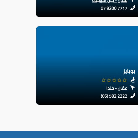
عمّان - جبل اللويبدة
07 9200 7717
بوبايز
عمّان - خلدا
(06) 582 2222