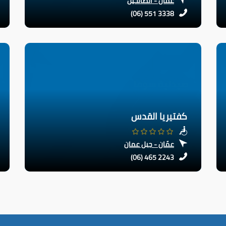
عمّان - الصالحين
(06) 551 3338
كفتيريا القدس
عمّان - جبل عمان
(06) 465 2243