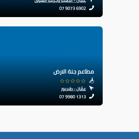
عمّان - الطيبة وخريبة السوق
07 9073 6902
مطاعم جنة الارض
عمّان - طبربور
07 9980 1313