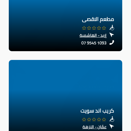
مطعم الاقصى
إربد - الهاشمية
07 9545 1093
كريب اند سويت
عمّان - النزهة