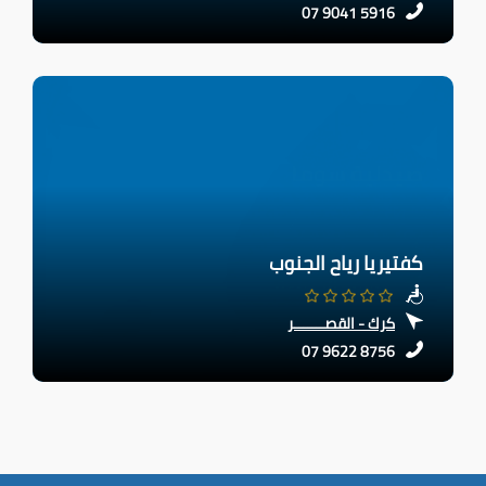
07 9041 5916
كفتيريا رياح الجنوب
كرك - القصـــــــر
07 9622 8756