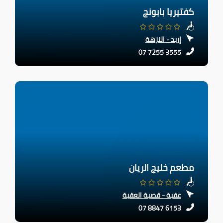
كفتيريا بابونج
إربد - النزهة
07 7255 3555
مطعم خليج الريان
عقبة - قصبة العقبة
07 8847 6153