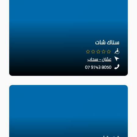
سناك شات
عمّان - سحاب
07 9743 8050