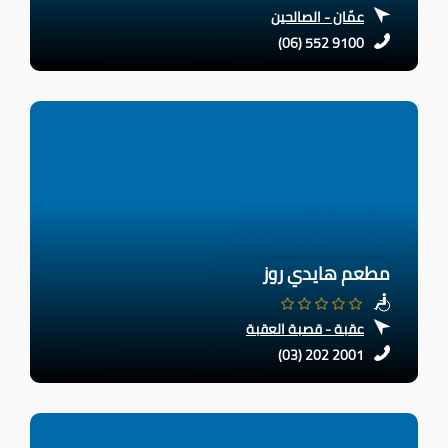
عمّان - الصالحين
(06) 552 9100
مطعم هايدي روز
عقبة - قصبة العقبة
(03) 202 2001