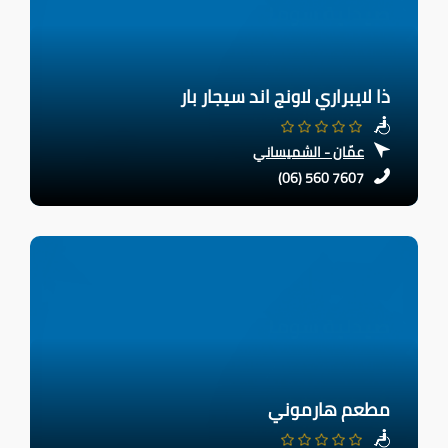
ذا لايبراري لاونج اند سيجار بار
عمّان - الشميساني
(06) 560 7607
مطعم هارموني