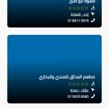
قهوة ابو صبح
إربد - المنارة
07 8971 9979
مطعم المذاق للمندي والبخاري
عمّان - حمزة
07 9920 8580