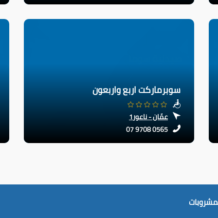
سوبرماركت اربع واربعون
عمّان - ناعور1
07 9708 0565
لمشروبات