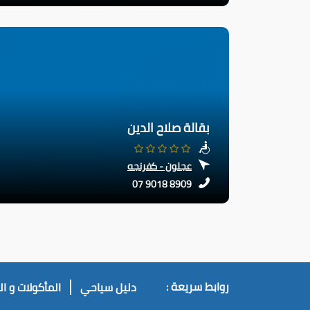
بقالة صلاح الدين
عجلون - كفرنجه
07 9018 8909
روابط سريعة :
دليل سياحي
المأكولات و ا