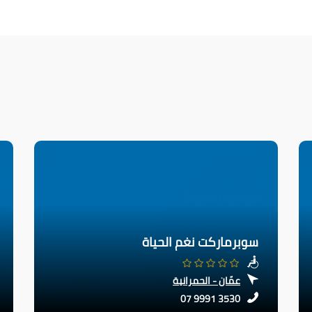
سوبرماركت نغم الحياة
عمّان - الحمرانية
07 9991 3530