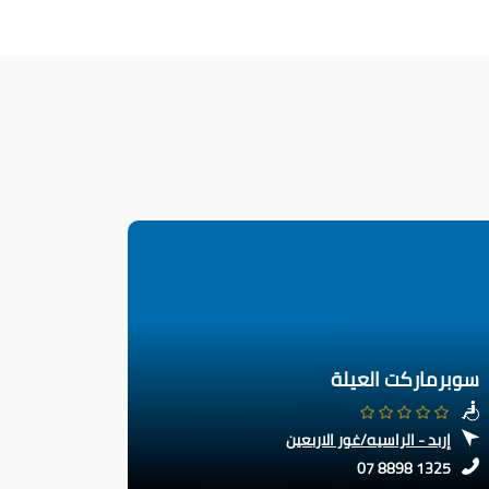
سوبرماركت العيلة
إربد - الراسيه/غور الاربعين
07 8898 1325