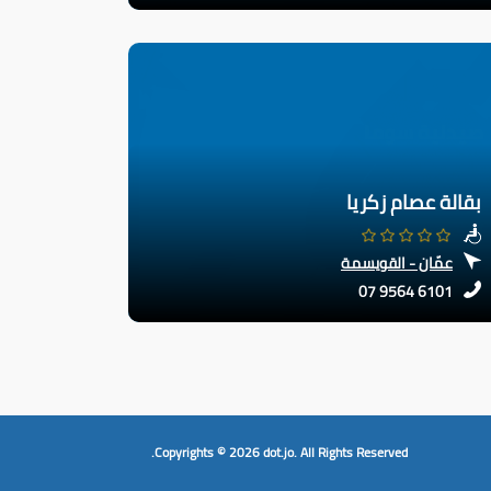
بقالة عصام زكريا
عمّان - القويسمة
07 9564 6101
Copyrights © 2026
dot.jo.
All Rights Reserved.