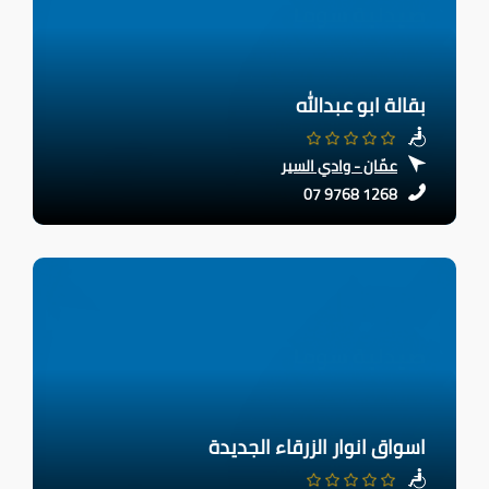
بقالة ابو عبدالله
عمّان - وادي السير
07 9768 1268
اسواق انوار الزرقاء الجديدة