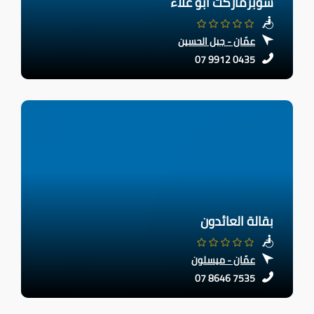
سوبرماركت ابو علاء
عمّان - جبل الحسين
07 9912 0435
بقالة العائدون
عمّان - ميسلون
07 8646 7535