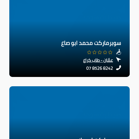
سوبرماركت محمد ابو صاع
عمّان - طاب كراع
07 8526 8242