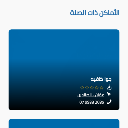
الأماكن ذات الصلة
جوا كافيه
عمّان - الصالحين
07 9933 2685