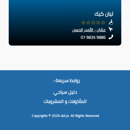
ليان كيك
عمّان - الأمير الحسن
07 9835 9886
روابط سريعة :
دليل سياحي
المأكولات و المشروبات
Copyrights © 2026
dot.jo.
All Rights Reserved.