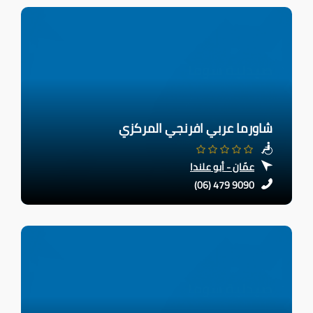
شاورما عربي افرنجي المركزي
عمّان - أبو علندا
(06) 479 9090