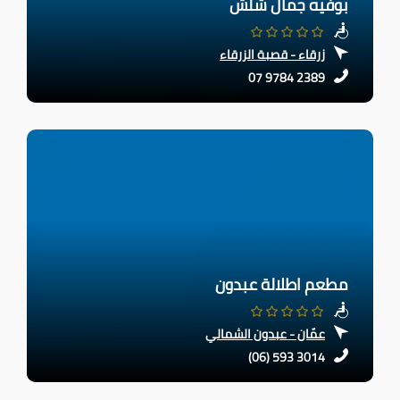
بوفيه جمال شلش
زرقاء - قصبة الزرقاء
07 9784 2389
مطعم اطلالة عبدون
عمّان - عبدون الشمالي
(06) 593 3014