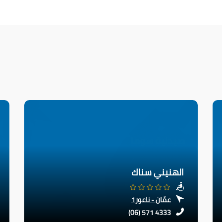
الهنيني سناك
عمّان - ناعور1
(06) 571 4333