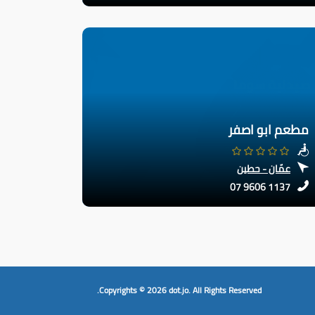
مطعم ابو اصفر
عمّان - حطين
07 9606 1137
Copyrights © 2026
dot.jo.
All Rights Reserved.