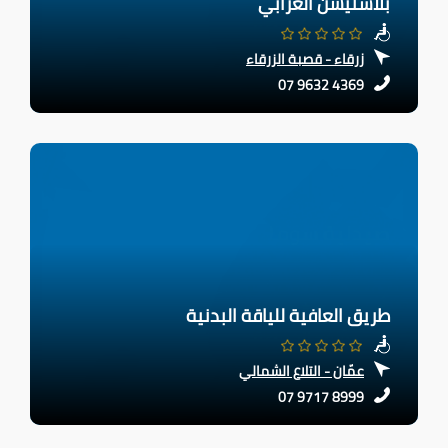
بلاستيشن العرابي
زرقاء - قصبة الزرقاء
07 9632 4369
طريق العافية للياقة البدنية
عمّان - التلاع الشمالي
07 9717 8999