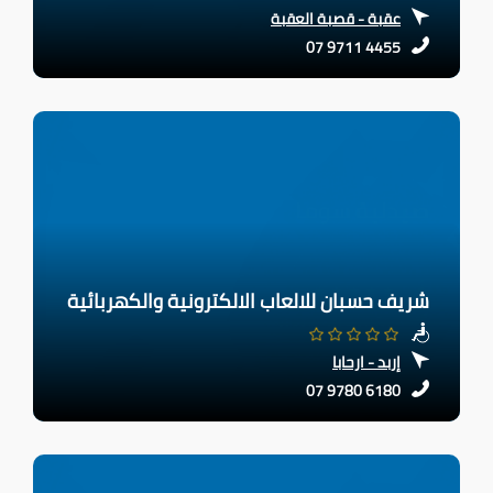
عقبة - قصبة العقبة
07 9711 4455
شريف حسبان للالعاب الالكترونية والكهربائية
إربد - ارحابا
07 9780 6180