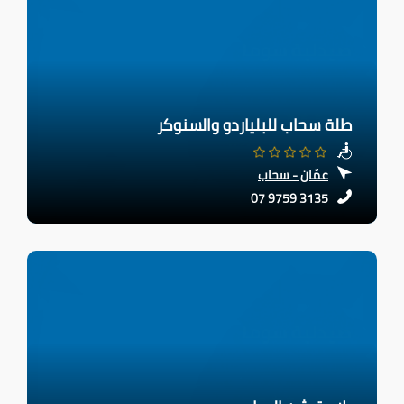
طلة سحاب للبلياردو والسنوكر
عمّان - سحاب
07 9759 3135