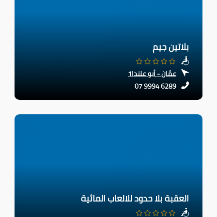
بلاتين جيم
عمّان - أبو علندا1
07 9994 6289
العقبة بلا حدود للالعاب المائية