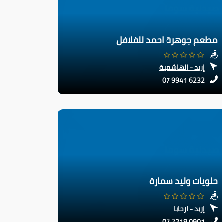
مطعم جوهرة احمد للفلافل
إربد - الهاشمية
07 9941 6232
حلويات وليد سمارة
إربد - ارحابا
07 7218 0901