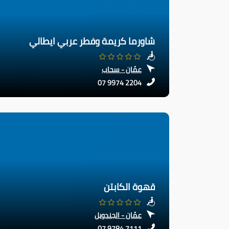
شاورما كريمة وفطر عربي ايطالي
عمّان - سحاب
07 9974 2204
قهوة الكابتن
عمّان - الجندويل
07 9784 7111