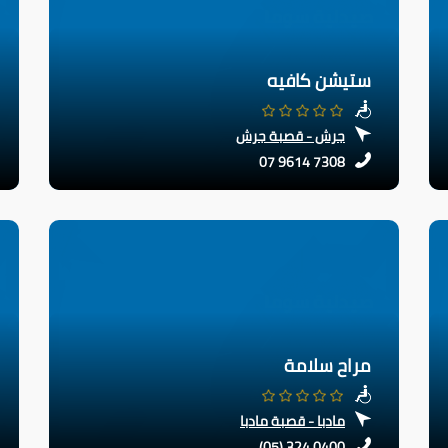
ستيشن كافيه
جرش - قصبة جرش
07 9614 7308
مراح سلامة
مادبا - قصبة مادبا
(05) 324 0400