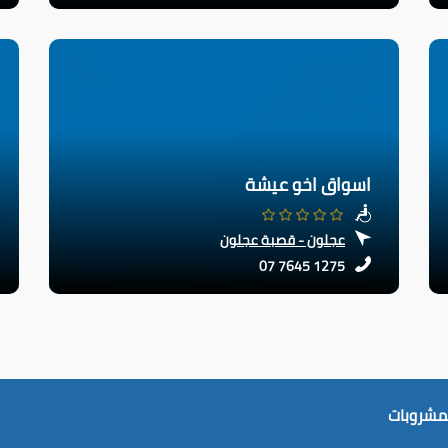
اسواق اخو عيشة
عجلون - قصبة عجلون
07 7645 1275
لمشروبات