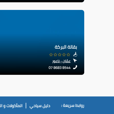
بقالة البركة
عمّان - ناعور
07 8683 8544
روابط سريعة :
دليل سياحي
المأكولات و ا