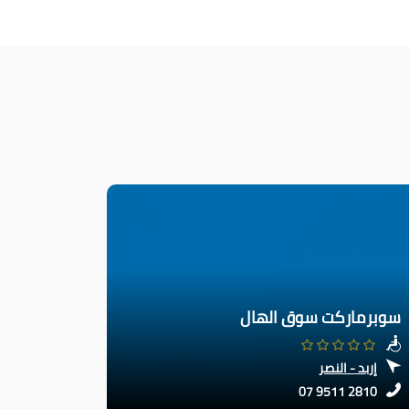
سوبرماركت سوق الهال
إربد - النصر
07 9511 2810