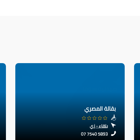
بقالة المصري
بلقاء - زي
07 7540 5893