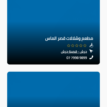
مطعم وشلالات قصر الماس
جرش - قصبة جرش
07 7998 9899