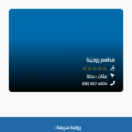
مطعم روجينا
عمّان - بركة
(06) 567 4604
روابط سريعة :