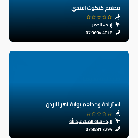
مطعم كتكوت افندي
إربد - الحصن
07 9694 4016
استراحة ومطعم بوابة نهر الاردن
إربد - قناة الملك عبدالله
07 8581 2294