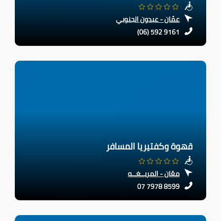
عمّان - عبدون الجنوبي
(06) 592 9161
قهوة وكفتيريا المسافر
معّان - المريــغــه
07 7978 8599