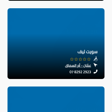
سويت ليف
عمّان - أم السماق
07 8292 2923