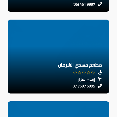
(06) 461 9997
مطعم مهدي الشرمان
إربد - المزار
07 7597 5995