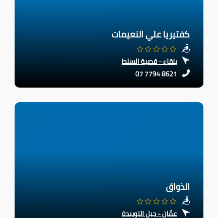
كفتيريا علي النعيمات
بلقاء - قصبة السلط
07 7794 8621
الذواق
عمّان - جبل اللويبدة