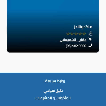
ماكدونالدز
عمّان - الشميساني
(06) 582 0000
روابط سريعة :
دليل سياحي
المأكولات و المشروبات