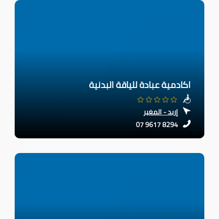
اكادمية عبادة للياقة البدنية
إربد - المغير
07 9617 8294