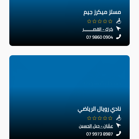
مسلز ميكرز جيم
كرك - القصـــــــر
07 9860 0904
نادي رويال الرياضي
عمّان - جبل الحسين
07 9973 8987