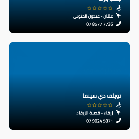
عمّان - عبدون الجنوبي
07 8577 7736
تويلف دي سينما
زرقاء - قصبة الزرقاء
07 9824 5871