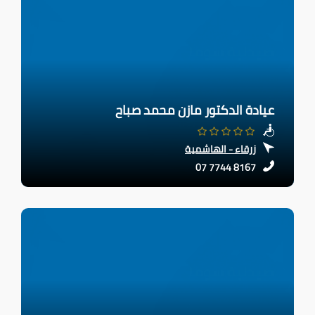
عيادة الدكتور مازن محمد صباح
زرقاء - الهاشمية
07 7744 8167