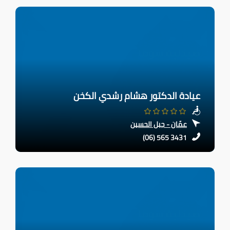
عيادة الدكتور هشام رشدي الكخن
عمّان - جبل الحسين
(06) 565 3431