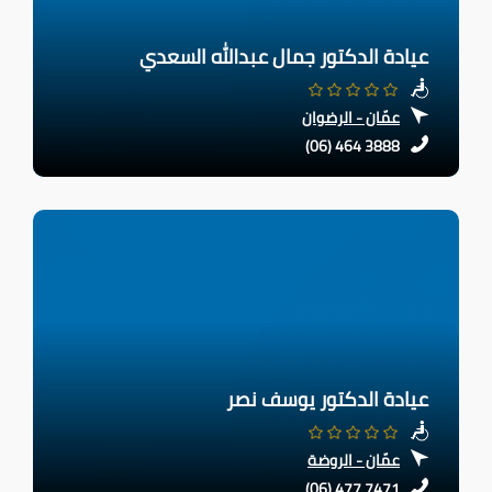
عيادة الدكتور جمال عبدالله السعدي
عمّان - الرضوان
(06) 464 3888
عيادة الدكتور يوسف نصر
عمّان - الروضة
(06) 477 7471