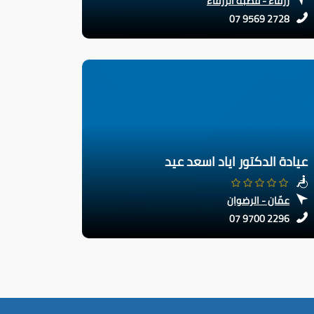
زرقاء - قصبة الزرقاء
07 9569 2728
عيادة الدكتور اياد اسعد عيد
عمّان - الرضوان
07 9700 2296