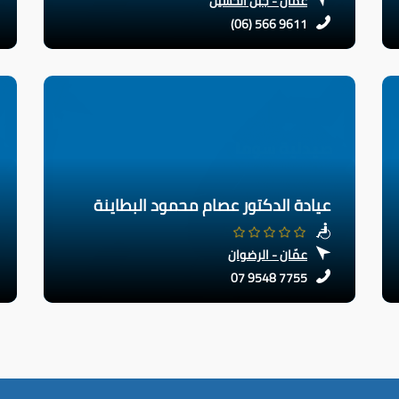
عمّان - جبل الحسين
(06) 566 9611
عيادة الدكتور عصام محمود البطاينة
عمّان - الرضوان
07 9548 7755