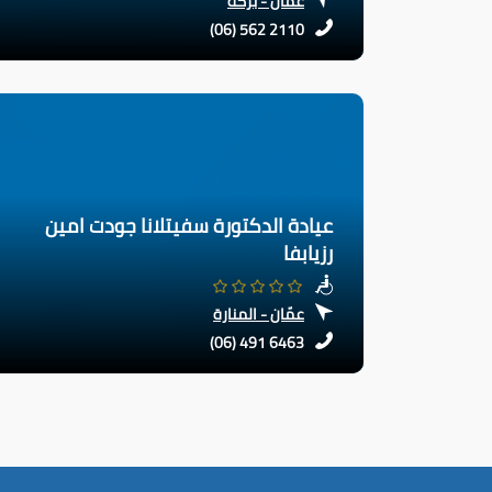
عمّان - بركة
(06) 562 2110
عيادة الدكتورة سفيتلانا جودت امين
رزيابفا
عمّان - المنارة
(06) 491 6463