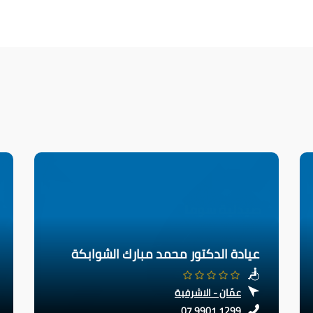
عيادة الدكتور محمد مبارك الشوابكة
عمّان - الاشرفية
07 9901 1299