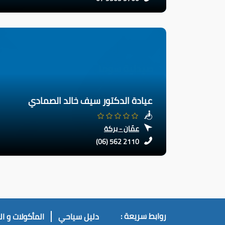
عيادة الدكتور سيف خالد الصمادي
عمّان - بركة
(06) 562 2110
روابط سريعة :
دليل سياحي
المأكولات و ا