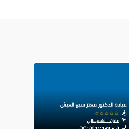
عيادة الدكتور معتز سبع العيش
عمّان - الشميساني
(06) 500 1111 ext. 459