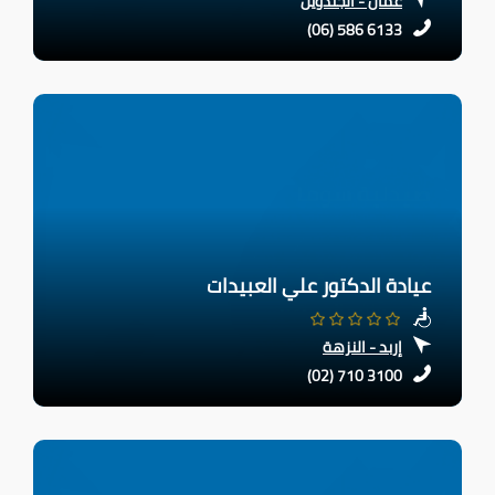
عمّان - الجندويل
(06) 586 6133
عيادة الدكتور علي العبيدات
إربد - النزهة
(02) 710 3100