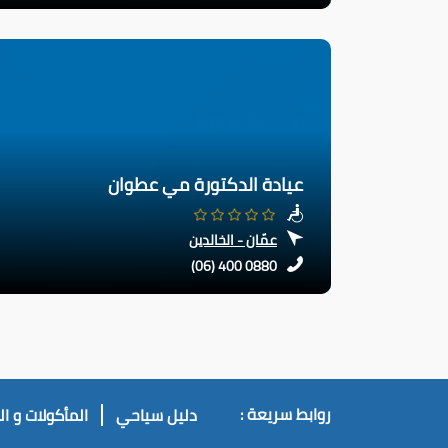
عيادة الدكتورة مي عطوان
عمّان - الخالدين
(06) 400 0880
روابط سريعة :
دليل سياحي
المأكولات و ا