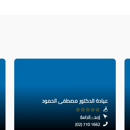
عيادة الدكتور مصطفى الحمود
إربد - الرابية
(02) 710 1662