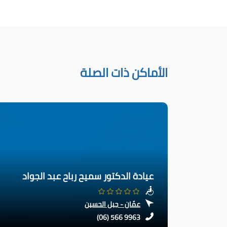
الأماكن ذات الصلة
عيادة الدكتور سميح رباح عبد الجواد
عمّان - جبل الحسين
(06) 566 9963