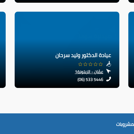
عيادة الدكتور وليد سرحان
عمّان - الزيتونة1
(06) 533 5446
لمشروبات