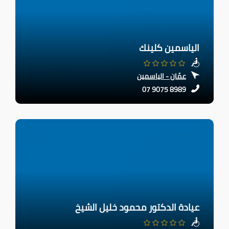
الياسمين كلينك
عمّان - الياسمين
07 9075 8989
عيادة الدكتور محمود خليل الشيخ