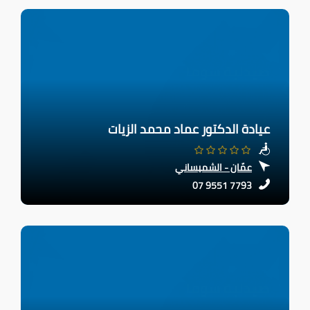
عيادة الدكتور عماد محمد الزيات
عمّان - الشميساني
07 9551 7793