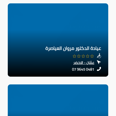
عيادة الدكتور مروان العياصرة
عمّان - الاخضر
07 9645 0481