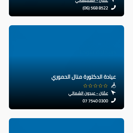
عمّان - الشميساني
(06) 568 8522
عيادة الدكتورة منال الحموري
عمّان - عبدون الشمالي
07 7540 0300