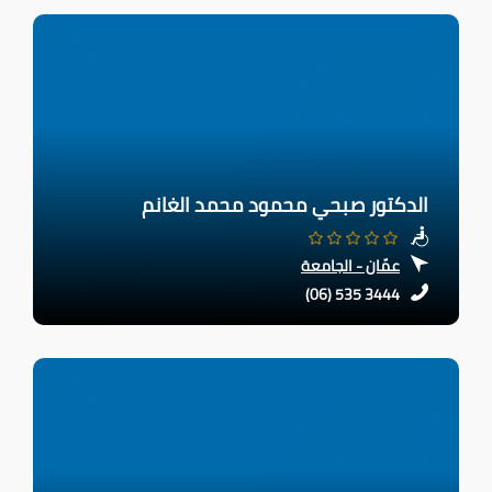
الدكتور صبحي محمود محمد الغانم
عمّان - الجامعة
(06) 535 3444