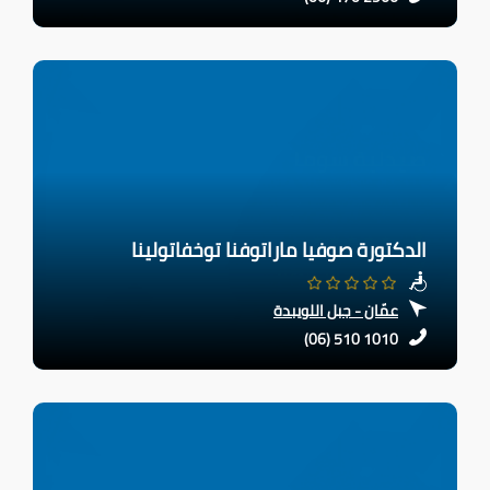
الدكتورة صوفيا ماراتوفنا توخفاتولينا
عمّان - جبل اللويبدة
(06) 510 1010