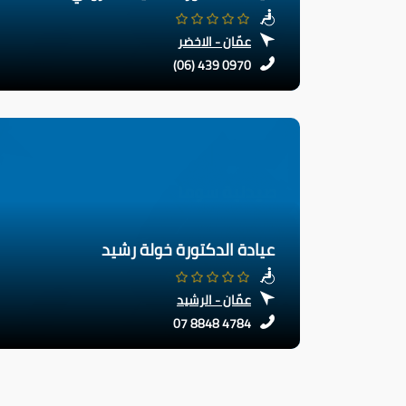
عمّان - الاخضر
(06) 439 0970
عيادة الدكتورة خولة رشيد
عمّان - الرشيد
07 8848 4784