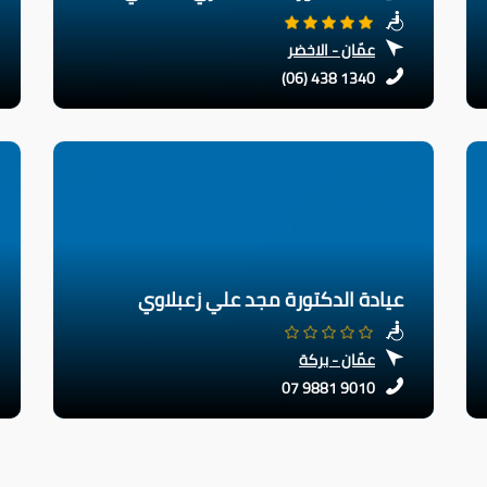
عمّان - الاخضر
(06) 438 1340
عيادة الدكتورة مجد علي زعبلاوي
عمّان - بركة
07 9881 9010