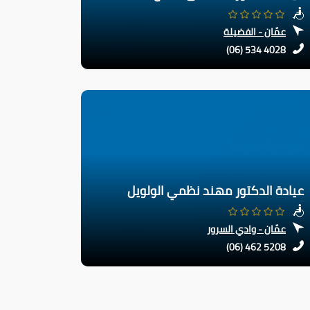
عمّان - الفضيلة
(06) 534 4028
عيادة الدكتور مهند نظمي الولويل
عمّان - وادي السرور
(06) 462 5208